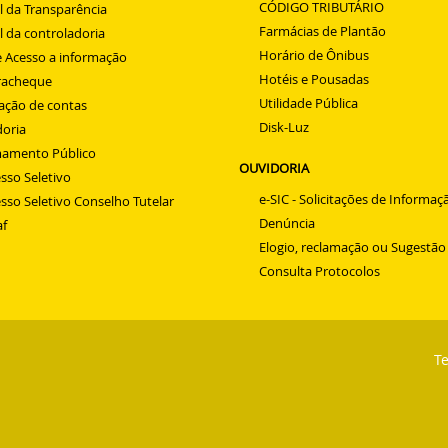
CÓDIGO TRIBUTÁRIO
l da Transparência
Farmácias de Plantão
l da controladoria
Horário de Ônibus
e Acesso a informação
Hotéis e Pousadas
racheque
Utilidade Pública
ação de contas
Disk-Luz
oria
amento Público
OUVIDORIA
sso Seletivo
e-SIC - Solicitações de Informaç
sso Seletivo Conselho Tutelar
Denúncia
f
Elogio, reclamação ou Sugestão
Consulta Protocolos
Te