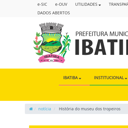
e-SIC
e-OUV
UTILIDADES
TRANSPA
DADOS ABERTOS
PREFEITURA
IBATIBA
INSTITUCIONAL
MUNICIPAL
DE
notícia
História do museu dos tropeiros
IBATIBA