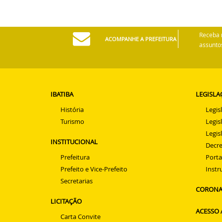
Receba 
ACOMPANHE A PREFEITURA
assuntos
IBATIBA
LEGISLA
História
Legis
Turismo
Legis
Legis
INSTITUCIONAL
Decre
Prefeitura
Porta
Prefeito e Vice-Prefeito
Instr
Secretarias
CORONA
LICITAÇÃO
ACESSO
Carta Convite