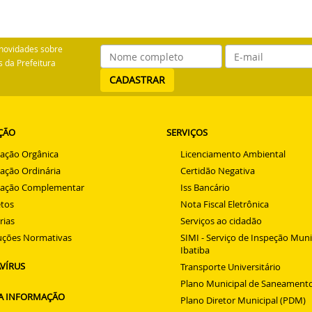
novidades sobre
Nome
 da Prefeitura
CADASTRAR
ÇÃO
SERVIÇOS
lação Orgânica
Licenciamento Ambiental
lação Ordinária
Certidão Negativa
lação Complementar
Iss Bancário
tos
Nota Fiscal Eletrônica
rias
Serviços ao cidadão
uções Normativas
SIMI - Serviço de Inspeção Muni
Ibatiba
VÍRUS
Transporte Universitário
Plano Municipal de Saneamento
 A INFORMAÇÃO
Plano Diretor Municipal (PDM)