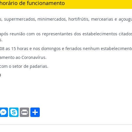
 horário de funcionamento
os, supermercados, minimercados, hortifrútis, mercearias e açoug
 após reunião com os representantes dos estabelecimentos citados
s.
08 as 15 horas e nos domingos e feriados nenhum estabeleciment
tamento ao Coronavírus.
 com o setor de padarias.
0
est
vernote
Messenger
Skype
Print
Compartilhar