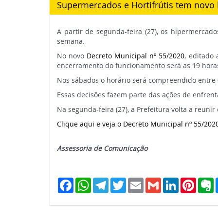
Supermercados e Hortifrútis tem novo
-
A partir de segunda-feira (27), os hipermercad
ES
semana.
No novo
Decreto Municipal nº 55/2020
, editado
-
encerramento do funcionamento será as 19 hora
Nos sábados o horário será compreendido entre 
Link
Essas decisões fazem parte das ações de enfren
Na segunda-feira (27), a Prefeitura volta a reunir
para
Clique aqui e veja o Decreto Municipal nº 55/202
página
Assessoria de Comunicação
inicial
Facebook
WhatsApp
Telegram
Twitter
Email
Gmail
LinkedIn
Pinter
E